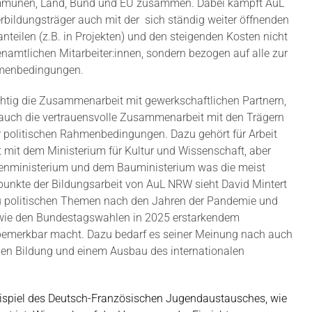
ommunen, Land, Bund und EU zusammen. Dabei kämpft AuL
rbildungsträger auch mit der
sich ständig weiter öffnenden
teilen (z.B. in Projekten) und den steigenden Kosten nicht
namtlichen Mitarbeiter:innen, sondern bezogen auf alle zur
hmenbedingungen.
htig die Zusammenarbeit mit gewerkschaftlichen Partnern,
er auch die vertrauensvolle Zusammenarbeit mit den Trägern
r politischen Rahmenbedingungen. Dazu gehört für Arbeit
mit dem Ministerium für Kultur und Wissenschaft, aber
nenministerium und dem Bauministerium was die meist
punkte der Bildungsarbeit von AuL NRW sieht David Mintert
u politischen Themen nach den Jahren der Pandemie und
wie den Bundestagswahlen in 2025 erstarkendem
 bemerkbar macht. Dazu bedarf es seiner Meinung nach auch
chen Bildung und einem Ausbau des internationalen
ispiel des Deutsch-Französischen Jugendaustausches, wie