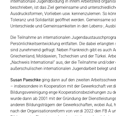
internationale Jugendbildung in ihrem Arbeitsfeld organis
beschrieben
,
ist das Ziel
gemeinsame und unterschiedliche
Ausdrucksformen, Vorlieben usw. kennenzulernen. So könn
Toleranz und Solidarität geöffnet werden. Gemeinsame sc
Unterschiede und Gemeinsamkeiten in den Lebens-, Ausbi
Die Teilnahme an internationalen Jugendaustauschprogr
Persönlichkeitsentwicklung entfalten. Die dabei erlangten
sind zunehmend gefragt. Neben Frankreich gibt es auch 
Griechenland, Moldawien, Tschechien und der Türkei. Arb
„
Nachweis International
“ aus, der die Teilnahme und/oder
außerschulischen internationalen Jugendarbeit belegt und
Susan Paeschke
ging dann auf den zweiten Arbeitsschwerp
– insbesondere in Kooperation mit der Gewerkschaft ver.di
Bildungsvereinigung enge Kooperationsbeziehungen zu den
wurde dann ab 2001 mit der Gründung der Dienstleistung
anderen Bildungsträgern der Gewerkschaften, wobei AuL 
nach der Organisationsreform von ver.di 2022 den FB A u