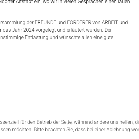
ldorfer Altstadt ein, wo wir in vielen Gesprächen einen lauen
erversammlung der FREUNDE und FÖRDERER von ARBEIT und
ür das Jahr 2024 vorgelegt und erläutert wurden. Der
einstimmige Entlastung und wünschte allen eine gute
ssenziell für den Betrieb der Seite, während andere uns helfen, 
assen möchten. Bitte beachten Sie, dass bei einer Ablehnung wom