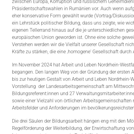
zwischen Europa, Korruption und russischem Geheimdiens
Präsidentschaftswahlen in Rumänien vor. Auch wenn auf
eher konservative Form gewählt wurde (Vortrag/Diskussion
ein Lehrstück politischer Bildung, dass uns zeigte, wie wich
eigenen Tellerrand hinaus auf die je unterschiedlichen g
europäischen Union geworden ist. Ohne eine solche gewei
Verstehen werden wir die Vielfalt unserer Gesellschaft nich
Kräfte zu stärken, die eine ‚homogene‘ Gesellschaft durc
Im November 2024 hat Arbeit und Leben Nordrhein-Westfal
begangen. Den langen Weg von der Gründung der ersten A
bis zur heutigen Gestalt von Arbeit und Leben Nordrhein-
Vorstellung
der Landesarbeitsgemeinschaft am Mittwochvo
Bildungsreferent:innen und 27 Verwaltungsmitarbeiter:inn
sowie einer Vielzahl von örtlichen Arbeitsgemeinschaften 
Arbeitsfelder und Anforderungen im bevölkerungsreichste
Die drei Säulen der Bildungsarbeit hängen eng mit den Mög
Regelförderung der Weiterbildung, der Erwirtschaftung von 