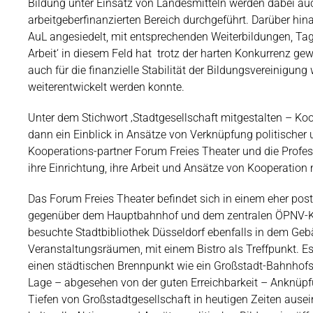
Bildung unter Einsatz von Landesmitteln werden dabei a
arbeitgeberfinanzierten Bereich durchgeführt. Darüber hina
AuL angesiedelt, mit entsprechenden Weiterbildungen, T
Arbeit‘ in diesem Feld hat
trotz der harten Konkurrenz gew
auch für die finanzielle Stabilität der Bildungsvereinigung
weiterentwickelt werden konnte.
Unter dem Stichwort ‚Stadtgesellschaft mitgestalten – Ko
dann ein Einblick in Ansätze von Verknüpfung politischer 
Kooperations-partner Forum Freies Theater und die Profe
ihre Einrichtung, ihre Arbeit und Ansätze von Kooperation
Das Forum Freies Theater befindet sich in einem eher po
gegenüber dem Hauptbahnhof und dem zentralen ÖPNV-Kn
besuchte Stadtbibliothek Düsseldorf ebenfalls in dem Geb
Veranstaltungsräumen, mit einem Bistro als Treffpunkt. Es 
einen städtischen Brennpunkt wie ein Großstadt-Bahnhofsvi
Lage – abgesehen von der guten Erreichbarkeit – Anknüp
Tiefen von Großstadtgesellschaft in heutigen Zeiten ause