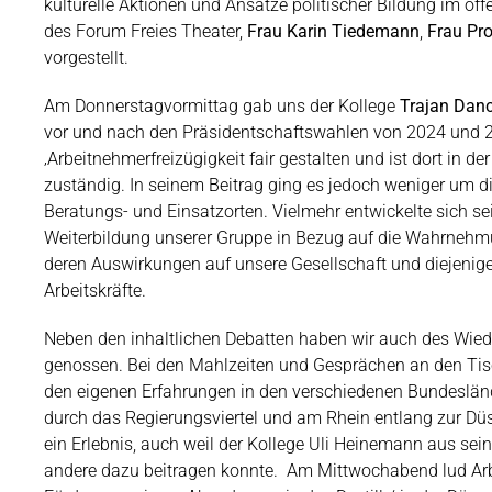
kulturelle Aktionen und Ansätze politischer Bildung im öf
des Forum Freies Theater,
Frau Karin Tiedemann
,
Frau Pr
vorgestellt.
Am Donnerstagvormittag gab uns der Kollege
Trajan Danc
vor und nach den Präsidentschaftswahlen von 2024 und 20
‚Arbeitnehmerfreizügigkeit fair gestalten und ist dort in
zuständig. In seinem Beitrag ging es jedoch weniger um di
Beratungs- und Einsatzorten. Vielmehr entwickelte sich sei
Weiterbildung unserer Gruppe in Bezug auf die Wahrnehm
deren Auswirkungen auf unsere Gesellschaft und diejeni
Arbeitskräfte.
Neben den inhaltlichen Debatten haben wir auch des Wie
genossen. Bei den Mahlzeiten und Gesprächen an den Ti
den eigenen Erfahrungen in den verschiedenen Bundeslä
durch das Regierungsviertel und am Rhein entlang zur Dü
ein Erlebnis, auch weil der Kollege Uli Heinemann aus sein
andere dazu beitragen konnte.
Am Mittwochabend lud Arb