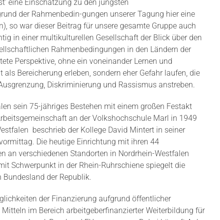
t‘ eine Einschätzung zu den jüngsten
grund der Rahmenbedin-gungen unserer Tagung hier eine
), so war dieser Beitrag für unsere gesamte Gruppe auch
tig in einer multikulturellen Gesellschaft der Blick über den
esellschaftlichen Rahmenbedingungen in den Ländern der
tete Perspektive, ohne ein voneinander Lernen und
t als Bereicherung erleben, sondern eher Gefahr laufen, die
h Ausgrenzung, Diskriminierung und Rassismus anstreben.
en sein 75-jähriges Bestehen mit einem großen Festakt
rbeitsgemeinschaft an der Volkshochschule Marl in 1949
Westfalen
beschrieb der Kollege David Mintert in seiner
rmittag. Die heutige Einrichtung mit ihren 44
en an verschiedenen Standorten in Nordrhein-Westfalen
mit Schwerpunkt in der Rhein-Ruhrschiene spiegelt die
n Bundesland der Republik.
lichkeiten der Finanzierung aufgrund öffentlicher
Mitteln im Bereich arbeitgeberfinanzierter Weiterbildung für