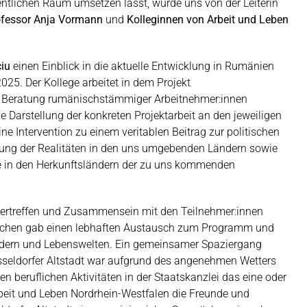
fentlichen Raum umsetzen lässt, wurde uns von der Leiterin
ofessor Anja Vormann
und
Kolleginnen von Arbeit und Leben
iu
einen Einblick in die aktuelle Entwicklung in Rumänien
25. Der Kollege arbeitet in dem Projekt
 der Beratung rumänischstämmiger Arbeitnehmer:innen
e Darstellung der konkreten Projektarbeit an den jeweiligen
ne Intervention zu einem veritablen Beitrag zur politischen
ung der Realitäten in den uns umgebenden Ländern sowie
ge in den Herkunftsländern der zu uns kommenden
dertreffen und Zusammensein mit den Teilnehmer:innen
schen gab einen lebhaften Austausch zum Programm und
ndern und Lebenswelten. Ein gemeinsamer Spaziergang
sseldorfer Altstadt war aufgrund des angenehmen Wetters
en beruflichen Aktivitäten in der Staatskanzlei das eine oder
eit und Leben Nordrhein-Westfalen die Freunde und