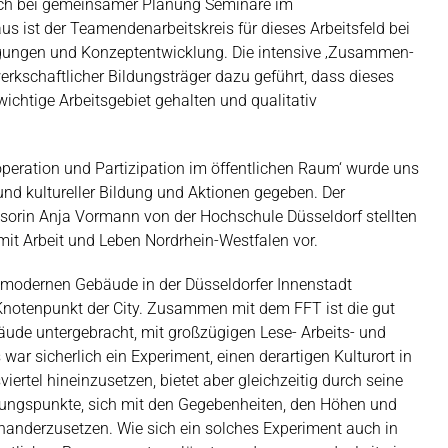
uch bei gemeinsamer Planung Seminare im
us ist der Teamendenarbeitskreis für dieses Arbeitsfeld bei
agungen und Konzeptentwicklung. Die intensive ‚Zusammen-
erkschaftlicher Bildungsträger dazu geführt, dass dieses
 wichtige Arbeitsgebiet gehalten und qualitativ
operation und Partizipation im öffentlichen Raum‘ wurde uns
und kultureller Bildung und Aktionen gegeben. Der
ssorin Anja Vormann von der Hochschule Düsseldorf stellten
 mit Arbeit und Leben Nordrhein-Westfalen vor.
stmodernen Gebäude in der Düsseldorfer Innenstadt
otenpunkt der City. Zusammen mit dem FFT ist die gut
äude untergebracht, mit großzügigen Lese- Arbeits- und
war sicherlich ein Experiment, einen derartigen Kulturort in
ertel hineinzusetzen, bietet aber gleichzeitig durch seine
fungspunkte, sich mit den Gegebenheiten, den Höhen und
inanderzusetzen. Wie sich ein solches Experiment auch in