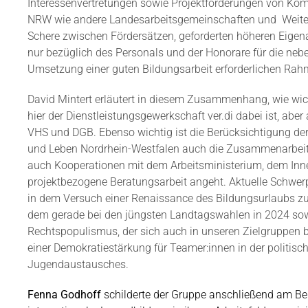
Interessenvertretungen sowie Projektförderungen von K
NRW wie andere Landesarbeitsgemeinschaften und
Weite
Schere zwischen Fördersätzen, geforderten höheren Eigenan
nur bezüglich des Personals und der Honorare für die nebe
Umsetzung einer guten Bildungsarbeit erforderlichen Ra
David Mintert erläutert in diesem Zusammenhang, wie wic
hier der Dienstleistungsgewerkschaft ver.di dabei ist, ab
VHS und DGB. Ebenso wichtig ist die Berücksichtigung de
und Leben Nordrhein-Westfalen auch die Zusammenarbeit 
auch Kooperationen mit dem Arbeitsministerium, dem In
projektbezogene Beratungsarbeit angeht. Aktuelle Schwer
in dem Versuch einer Renaissance des Bildungsurlaubs z
dem gerade bei den jüngsten Landtagswahlen in 2024 so
Rechtspopulismus, der sich auch in unseren Zielgruppen
einer Demokratiestärkung für Teamer:innen in der politis
Jugendaustausches.
Fenna Godhoff
schilderte der Gruppe anschließend am Be