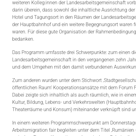
weiteren Kolleg:innen der Landesarbeitsgemeinschaft vorb
darin überein, dass sowohl die inhaltliche Ausrichtung 
Hotel und Tagungsort in den Räumen der Landesarbeitsge
der Hauptbahnhof und ein weitere Begegnungsort waren fuß
waren. Für diese gute Organisation der Rahmenbedingunge
bedanken.
Das Programm umfasste drei Schwerpunkte: zum einen die
Landesarbeitsgemeinschaft in den vergangenen zehn Jah
und dem Umgehen mit den damit verbundenen Auswirkunge
Zum anderen wurden unter dem Stichwort ‚Stadtgesellscha
öffentlichen Raum‘ Kooperationsansätze mit dem Forum F
Dabei zeigte sich inhaltlich als auch räumlich, wie in ein
Kultur, Bildung, Lebens- und Verkehrswelten (Hauptbahnho
Theaterräume und Konsum) miteinander verknüpft sind un
In einem weiteren Programmschwerpunkt am Donnerstagvor
Arbeitsmigration fair begleiten unter dem Titel ‚Rumänien