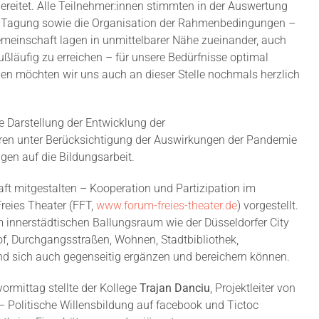
ereitet. Alle Teilnehmer:innen stimmten in der Auswertung
der Tagung sowie die Organisation der Rahmenbedingungen –
meinschaft lagen in unmittelbarer Nähe zueinander, auch
läufig zu erreichen – für unsere Bedürfnisse optimal
n möchten wir uns auch an dieser Stelle nochmals herzlich
 Darstellung der Entwicklung der
ren unter Berücksichtigung der Auswirkungen der Pandemie
n auf die Bildungsarbeit.
ft mitgestalten – Kooperation und Partizipation im
reies Theater (FFT,
www.forum-freies-theater.de
) vorgestellt.
em innerstädtischen Ballungsraum wie der Düsseldorfer City
f, Durchgangsstraßen, Wohnen, Stadtbibliothek,
d sich auch gegenseitig ergänzen und bereichern können.
mittag stellte der Kollege
Trajan Danciu
, Projektleiter von
 – Politische Willensbildung auf facebook und Tictoc