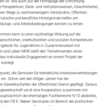
iert ist. Wie auch auf der Homepage der Einrichtung
 Perspektiven, Denk- und Verhaltensweisen, Gewohnheiten,
en Wege zu wechselseitigem Verständnis, Offenheit,
hulische und berufliche Hintergründe helfen um
ldungs- und Arbeitsbedingungen kennen zu lernen.
ammen kann so eine nachhaltige Wirkung auf die
 sprachlichen, interkulturellen und sozialen Kompetenzen
Angebote für Jugendliche in Zusammenarbeit mit
eit und Leben NRW stellt den Teilnehmenden einen
 das individuelle Engagement an einem Projekt der
 würdigt.
unkt, die Seminare für betriebliche Interessenvertretungen
 ein. Schon seit den 60iger Jahren hat die
 Gewerkschaften der öffentlichen Dienst gepflegt.
Daraus
sgewerkschaft ver.di eine Kooperation zusammen mit
hauptsächlich die ehemaligen Fachbereiche 9/10 abdeckte,
nd den FB E. Neben Seminaren im Bereich der politischen